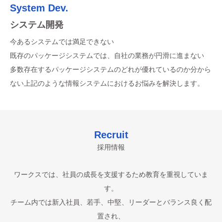
アウトソーシング
System Dev.
デザインシンキング
【発送業務】
システム開発
【デザイン思考型システム開発プロセス】
企画・デザイン・開発から運用（実施前準備～結果返信）までの
今あるシステムでは満足できない
ワークスでは、新しい取組みとしてデザイン思考型システム開発
処理をワンストップサービスにて提供致します。
既存のパッケージシステムでは、自社の業務が円滑に進まない
プロセスに取り組んでいます。
【データエントリー業務】
多数存在するパッケージシステムのどれが優れているのか分から
長年の経験を元に、紙文書や情報の電子化を進めるお客様に対し
ない上記のような情報システムにおけるお悩みを解決します。
て、技術を持ったキーパンチャーが迅速且つ正確なサービスをご
提供致します。
【健診電子化サービス】
Recruit
特定健康診査票、後期高齢者健康診査票、特定保健指導支援計画
採用情報
及び実施報告書、予防接種予診票、がん検診記録票など一連の電
子化サービスをご提供致します。
ワークスでは、社員の成長を支援するため教育を重視していま
す。
チーム内では新入社員、若手、中堅、リーダーとバランス良く配
置され、